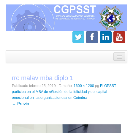
Inicio
CGPSST
rrc malav mba diplo 1
¿Que es el Consejo?
Publicado
febrero 25, 2019
- Tamaño:
1600 × 1200
pg
El GPSST
Estatutos
participa en el MBA de «Gestión de la felicidad y del capital
emocional en las organizaciones» en Coimbra
Órganos de gobierno
← Previo
Junta directiva del CGPSST
Asamblea general CGPSST