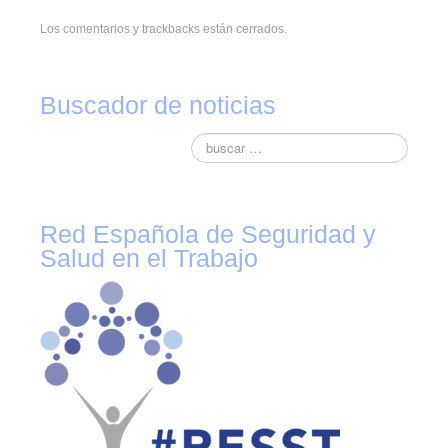
Novedades tecnicas
Los comentarios y trackbacks están cerrados.
Vídeos youtube
Formación
Buscador de noticias
Acciones Formativas CGPSST
Otras acciones formativas
Ofertas
Red Española de Seguridad y
Ofertas de trabajo
Salud en el Trabajo
Mándanos tu CV
Asociaciones
Protección Datos
Politica de Privacidad y Protección de Datos
Política de cookies