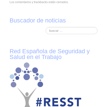
Novedades tecnicas
Los comentarios y trackbacks están cerrados.
Vídeos youtube
Buscador de noticias
Formación
Acciones Formativas CGPSST
Otras acciones formativas
Ofertas
Red Española de Seguridad y
Salud en el Trabajo
Ofertas de trabajo
Mándanos tu CV
Asociaciones
Protección Datos
Politica de Privacidad y Protección de Datos
Política de cookies