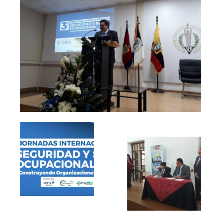
Publicaciones
Publicaciones del CGPSST
Jurisprudencia
Publicaciones de las asociaciones
Publicaciones de otros colectivos
Prevencionistas
Prevencionistas SST
Novedades
Novedades del consejo
Novedades de asociaciones
Novedades legislativas