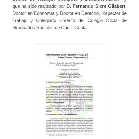
que ha sido realizado por
D. Fernando Sicre Gilabert
,
Publicaciones
Doctor en Economía y Doctor en Derecho, Inspector de
Publicaciones del CGPSST
Trabajo y Colegiado Emérito del Colegio Oficial de
Graduados Sociales de Cádiz-Ceuta.
Jurisprudencia
Publicaciones de las asociaciones
Publicaciones de otros colectivos
Prevencionistas
Prevencionistas SST
Novedades
Novedades del consejo
Novedades de asociaciones
Novedades legislativas