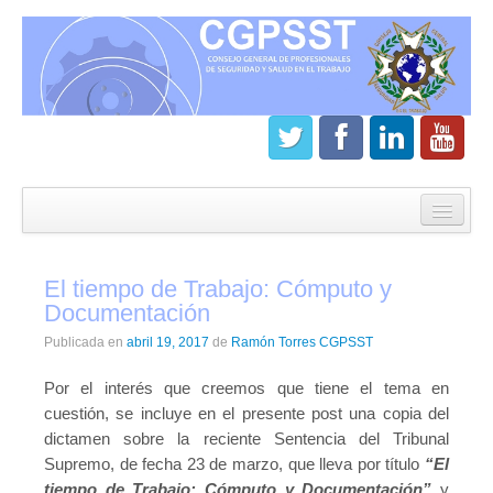
Inicio
CGPSST
El tiempo de Trabajo: Cómputo y
¿Que es el Consejo?
Documentación
Estatutos
Publicada en
abril 19, 2017
de
Ramón Torres CGPSST
Órganos de gobierno
Por el interés que creemos que tiene el tema en
cuestión, se incluye en el presente post una copia del
Junta directiva del CGPSST
dictamen sobre la reciente Sentencia del Tribunal
Supremo, de fecha 23 de marzo, que lleva por título
“El
Asamblea general CGPSST
tiempo de Trabajo: Cómputo y Documentación”
y