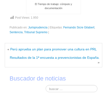
Novedades tecnicas
El Tiempo de trabajo: cómputo y
documentación
Vídeos youtube
Post Views:
1.950
Formación
Publicado en:
Jurisprudencia
|
Etiquetas:
Fernando Sicre Gilabert
,
Acciones Formativas CGPSST
Sentencia
,
Tribunal Supremo
|
Otras acciones formativas
Ofertas
«
Perú aprueba un plan para promover una cultura en PRL
Resultados de la 1ª encuesta a prevencionistas de España.
Ofertas de trabajo
»
Mándanos tu CV
Asociaciones
Buscador de noticias
Protección Datos
Politica de Privacidad y Protección de Datos
Política de cookies