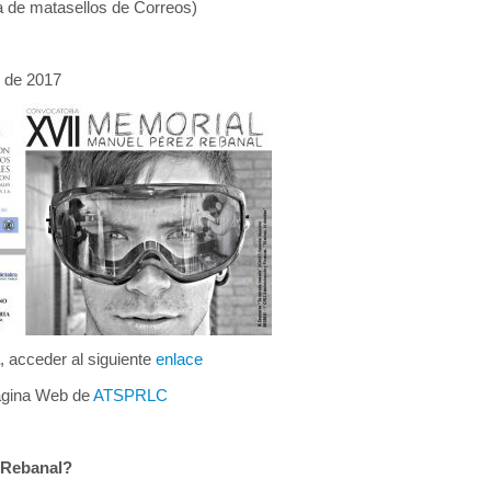
ha de matasellos de Correos)
l de 2017
, acceder al siguiente
enlace
página Web de
ATSPRLC
 Rebanal?