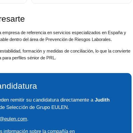
resarte
na empresa de referencia en servicios especializados en España y
stable dentro del área de Prevención de Riesgos Laborales.
tabilidad, formación y medidas de conciliación, lo que la convierte
 para perfiles sénior de PRL.
andidatura
den remitir su candidatura directamente a
Judith
 de Selección de Grupo EULEN.
on@eulen.com
.
 información sobre la compañía en