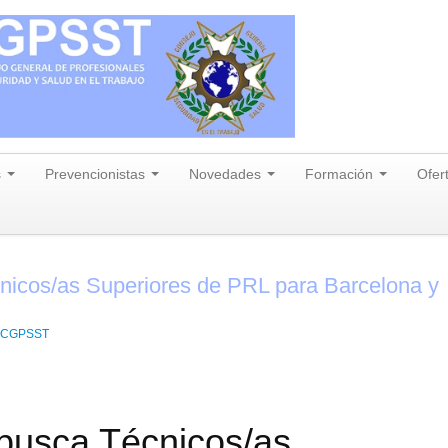
s
Prevencionistas
Novedades
Formación
Ofer
icos/as Superiores de PRL para Barcelona y
s CGPSST
usca Técnicos/as