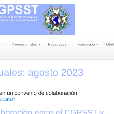
s
Prevencionistas
Novedades
Formación
Ofer
uales:
agosto 2023
n un convenio de colaboración
es CGPSST
aboración entre el CGPSST y