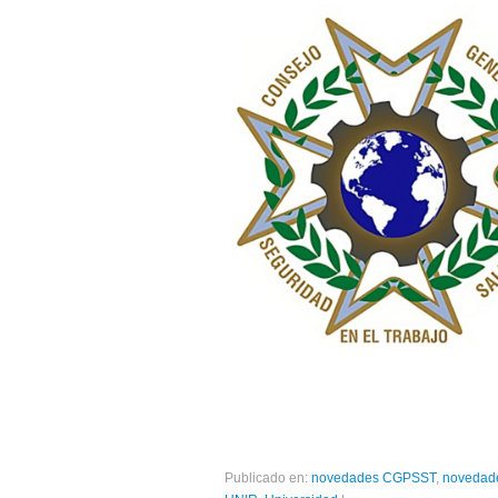
Publicado en:
novedades CGPSST
,
novedade