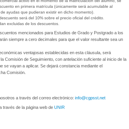
 comercial activo en el momento de la matriculación del alumno, se
scuento en primera matrícula (únicamente será acumulable al
o de ayudas que pudieran existir en dicho momento).
descuento será del 10% sobre el precio oficial del crédito.
edan excluidas de los descuentos.
s descuentos mencionados para Estudios de Grado y Postgrado a los
arán siempre a cero decimales para que el valor resultante sea un
económicas ventajosas establecidas en esta cláusula, será
a Comisión de Seguimiento, con antelación suficiente al inicio de la
e se vayan a aplicar. Se dejará constancia mediante el
icha Comisión.
osotros a través del correo electrónico:
info@cgpsst.net
a través de la página web de
UNIR