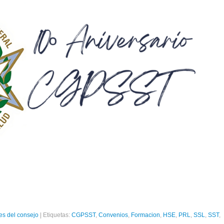
s del consejo
|
Etiquetas:
CGPSST
,
Convenios
,
Formacion
,
HSE
,
PRL
,
SSL
,
SST
,