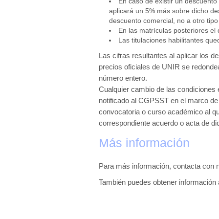
En caso de existir un descuento
aplicará un 5% más sobre dicho de
descuento comercial, no a otro tip
En las matrículas posteriores el 
Las titulaciones habilitantes qu
Las cifras resultantes al aplicar lo
precios oficiales de UNIR se redonde
número entero.
Cualquier cambio de las condiciones 
notificado al CGPSST en el marco de l
convocatoria o curso académico al qu
correspondiente acuerdo o acta de d
Más información
Para más información, contacta con n
También puedes obtener información 