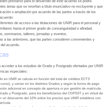
den prestarse para el desarrollo de este acuerdo se podrá
ientes áreas que se reseñan a título enunciativo no excluyente y que
icación o ampliación por acuerdo de las partes a través de los
 acuerdo:
ferentes de acceso a las titulaciones de UNIR para el personal y
liares hasta el primer grado de consanguinidad o afinidad.
, seminarios, talleres, jornadas y eventos.
s a las anteriores, que las partes consideren convenientes y
 del acuerdo.
cas
 acceder a los estudios de Grado y Postgrado ofertados por UNIR
micas especiales:
do en UNIR se calcula en función del total de créditos ECTS
urso), y varían en los distintos Grados y según la forma de pago.
pción adicional en concepto de apertura ni por gestión de matrícula.
Grado y Postgrado, para los beneficiarios del CGPSST y en virtud de
er un descuento del 10% sobre los precios que UNIR establece con
trícula.