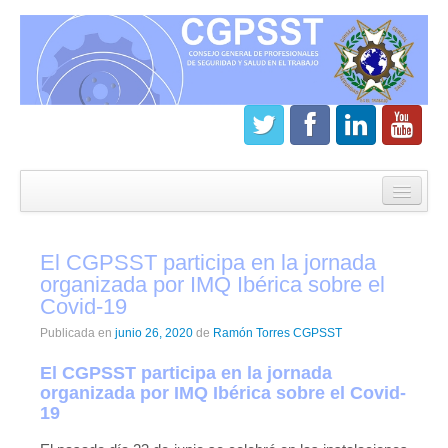
Inicio
CGPSST
El CGPSST participa en la jornada
¿Que es el Consejo?
organizada por IMQ Ibérica sobre el
Covid-19
Estatutos
Publicada en
junio 26, 2020
de
Ramón Torres CGPSST
Órganos de gobierno
El CGPSST participa en la jornada
Junta directiva del CGPSST
organizada por IMQ Ibérica sobre el Covid-
19
Asamblea general CGPSST