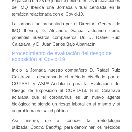
El pasado día 23 de junio se celebró en las instalaciones
Publicaciones
de IMQ Ibérica una Jornada virtual centrada en la
temática relacionada con el Covid-19.
Publicaciones del CGPSST
La jornada fue presentada por el Director General de
Jurisprudencia
IMQ Ibérica, D. Alejandro Garcia, actuando como
ponentes nuestros compañeros Dr. D. Rafael Ruiz
Publicaciones de las asociaciones
Calatrava y D. Juan Carlos Bajo Albarracín.
Publicaciones de otros colectivos
Procedimiento de evaluación del riesgo de
exposición al Covid-19
Prevencionistas
Inició la Jornada nuestro compañero D. Rafael Ruiz
Prevencionistas SST
Calatrava, desgranando el método diseñado por el
CGPSST y ASPA-Andalucía para la Evaluación del
Novedades
Riesgo de Exposición al COVID-19. Ruiz Calatrava
aclaraba que el coronavirus es un nuevo agente
Novedades del consejo
biológico; no siendo un riesgo laboral en sí mismo y sí
Novedades de asociaciones
un problema de salud pública.
Así mismo, dio a conocer la metodología
Novedades legislativas
utilizada,
Control Banding,
para denominar los métodos