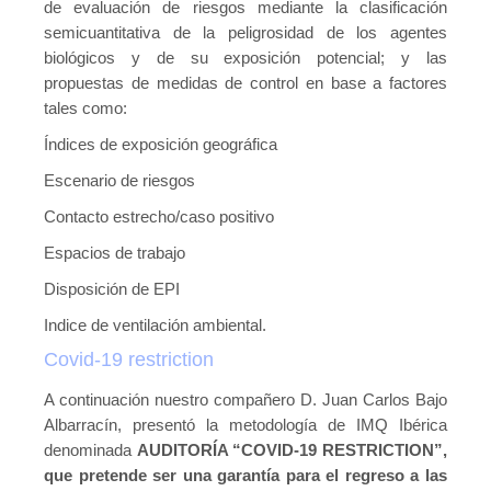
Novedades tecnicas
de evaluación de riesgos mediante la clasificación
semicuantitativa de la peligrosidad de los agentes
Vídeos youtube
biológicos y de su exposición potencial; y las
propuestas de medidas de control en base a factores
Formación
tales como:
Acciones Formativas CGPSST
Índices de exposición geográfica
Otras acciones formativas
Escenario de riesgos
Contacto estrecho/caso positivo
Ofertas
Espacios de trabajo
Ofertas de trabajo
Disposición de EPI
Mándanos tu CV
Indice de ventilación ambiental.
Asociaciones
Covid-19 restriction
Protección Datos
A continuación nuestro compañero D. Juan Carlos Bajo
Albarracín, presentó la metodología de IMQ Ibérica
Politica de Privacidad y Protección de Datos
denominada
AUDITORÍA “COVID-19 RESTRICTION”,
que pretende ser una garantía para el regreso a las
Política de cookies