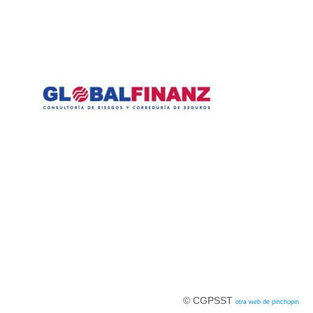
© CGPSST
otra web de pinchopin