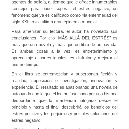
agentes de policía, al tiempo que le ofrece innumerables
Publicaciones
consejos para poder superar el estrés negativo, un
fenómeno que ya es calificado como «la enfermedad del
Publicaciones del CGPSST
siglo XXI» o «la última gran epidemia mundial.
Jurisprudencia
Para amenizar su lectura, el autor ha novelado sus
conclusiones. Por ello “MÁS ALLÁ DEL ESTRÉS” es
Publicaciones de las asociaciones
más que una novela y más que un libro de autoayuda.
Publicaciones de otros colectivos
Es ambas cosas a la vez, es entretenimiento y
aprendizaje a partes iguales, es disfrutar y mejorar al
Prevencionistas
mismo tiempo.
En el libro se entremezclan y superponen ficción y
Prevencionistas SST
realidad, suposición e investigación, innovación y
Novedades
experiencia. El resultado es apasionante: una novela de
autoayuda con la que el lector, fascinado por una historia
Novedades del consejo
desbordante que lo mantendrá intrigado desde el
principio y hasta el final, descubrirá los beneficios del
Novedades de asociaciones
estrés positivo y los perjuicios y posibles soluciones del
Novedades legislativas
estrés negativo.