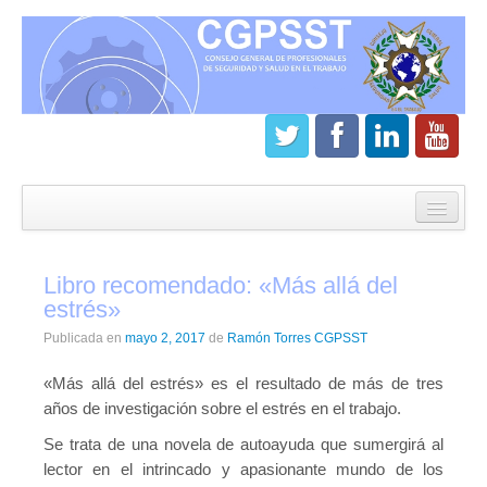
Inicio
CGPSST
Libro recomendado: «Más allá del
¿Que es el Consejo?
estrés»
Estatutos
Publicada en
mayo 2, 2017
de
Ramón Torres CGPSST
Órganos de gobierno
«Más allá del estrés» es el resultado de más de tres
años de investigación sobre el estrés en el trabajo.
Junta directiva del CGPSST
Se trata de una novela de autoayuda que sumergirá al
Asamblea general CGPSST
lector en el intrincado y apasionante mundo de los