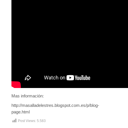
Mas información:
http://masalladelestres.blogspot.com.es/p/blog-
page.html
Post Views:
5.583