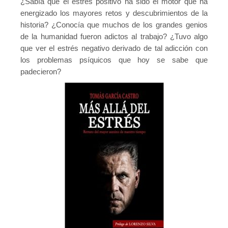
¿Sabía que el estrés positivo ha sido el motor que ha
Novedades tecnicas
energizado los mayores retos y descubrimientos de la
Vídeos youtube
historia? ¿Conocía que muchos de los grandes genios
de la humanidad fueron adictos al trabajo? ¿Tuvo algo
Formación
que ver el estrés negativo derivado de tal adicción con
los problemas psíquicos que hoy se sabe que
Acciones Formativas CGPSST
padecieron?
Otras acciones formativas
Ofertas
Ofertas de trabajo
Mándanos tu CV
Asociaciones
Protección Datos
Politica de Privacidad y Protección de Datos
Política de cookies