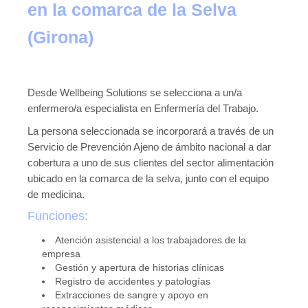
en la comarca de la Selva
Publicaciones
(Girona)
Publicaciones del CGPSST
Jurisprudencia
Desde Wellbeing Solutions se selecciona a un/a
Publicaciones de las asociaciones
enfermero/a especialista en Enfermería del Trabajo.
Publicaciones de otros colectivos
La persona seleccionada se incorporará a través de un
Servicio de Prevención Ajeno de ámbito nacional a dar
Prevencionistas
cobertura a uno de sus clientes del sector alimentación
Prevencionistas SST
ubicado en la comarca de la selva, junto con el equipo
de medicina.
Novedades
Funciones:
Novedades del consejo
Atención asistencial a los trabajadores de la
empresa
Novedades de asociaciones
Gestión y apertura de historias clínicas
Registro de accidentes y patologías
Novedades legislativas
Extracciones de sangre y apoyo en