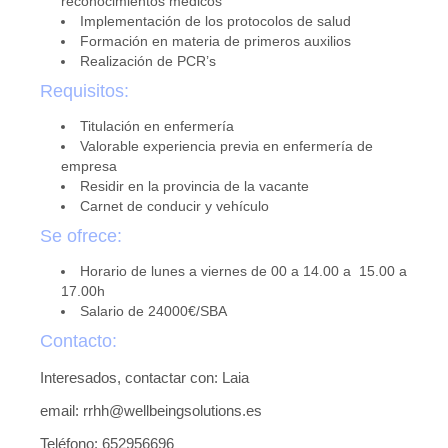
reconocimientos médicos
Novedades tecnicas
Implementación de los protocolos de salud
Formación en materia de primeros auxilios
Vídeos youtube
Realización de PCR’s
Formación
Requisitos:
Acciones Formativas CGPSST
Titulación en enfermería
Valorable experiencia previa en enfermería de
Otras acciones formativas
empresa
Residir en la provincia de la vacante
Ofertas
Carnet de conducir y vehículo
Se ofrece:
Ofertas de trabajo
Horario de lunes a viernes de 00 a 14.00 a 15.00 a
Mándanos tu CV
17.00h
Salario de 24000€/SBA
Asociaciones
Contacto:
Protección Datos
Interesados, contactar con: Laia
Politica de Privacidad y Protección de Datos
email: rrhh@wellbeingsolutions.es
Política de cookies
Teléfono: 652956696