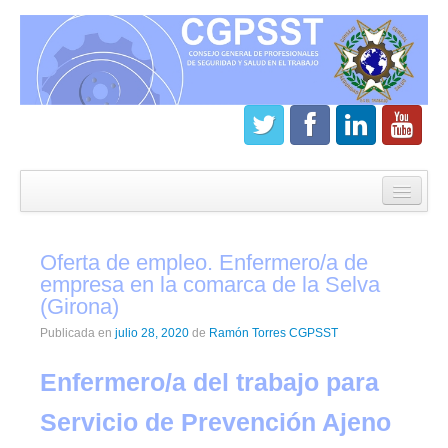
Inicio
CGPSST
Oferta de empleo. Enfermero/a de
¿Que es el Consejo?
empresa en la comarca de la Selva
(Girona)
Estatutos
Publicada en
julio 28, 2020
de
Ramón Torres CGPSST
Órganos de gobierno
Enfermero/a del trabajo para
Junta directiva del CGPSST
Servicio de Prevención Ajeno
Asamblea general CGPSST