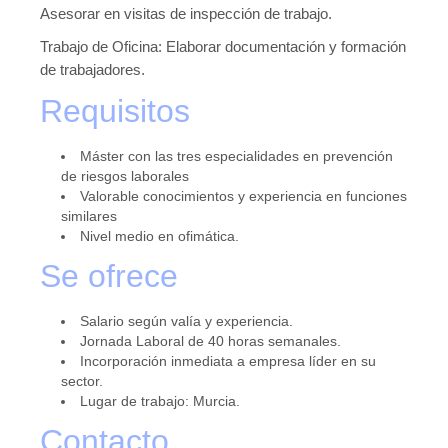
Novedades tecnicas
Asesorar en visitas de inspección de trabajo.
Vídeos youtube
Trabajo de Oficina: Elaborar documentación y formación
de trabajadores.
Formación
Requisitos
Acciones Formativas CGPSST
Máster con las tres especialidades en prevención
Otras acciones formativas
de riesgos laborales
Valorable conocimientos y experiencia en funciones
Ofertas
similares
Nivel medio en ofimática.
Ofertas de trabajo
Se ofrece
Mándanos tu CV
Asociaciones
Salario según valía y experiencia.
Jornada Laboral de 40 horas semanales.
Protección Datos
Incorporación inmediata a empresa líder en su
sector.
Politica de Privacidad y Protección de Datos
Lugar de trabajo: Murcia.
Contacto
Política de cookies