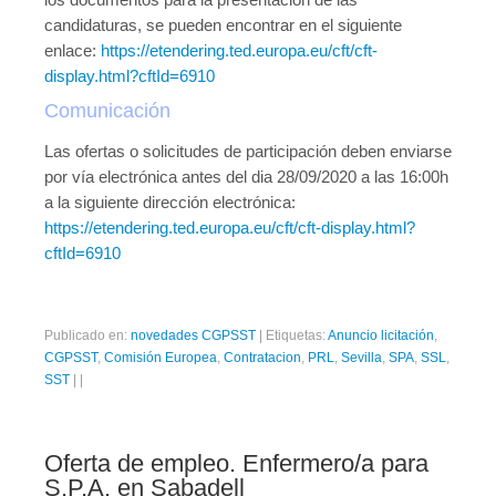
candidaturas, se pueden encontrar en el siguiente
enlace:
https://etendering.ted.europa.eu/cft/cft-
display.html?cftId=6910
Comunicación
Las ofertas o solicitudes de participación deben enviarse
por vía electrónica antes del dia 28/09/2020 a las 16:00h
a la siguiente dirección electrónica:
https://etendering.ted.europa.eu/cft/cft-display.html?
cftId=6910
Publicado en:
novedades CGPSST
|
Etiquetas:
Anuncio licitación
,
CGPSST
,
Comisión Europea
,
Contratacion
,
PRL
,
Sevilla
,
SPA
,
SSL
,
SST
|
|
Oferta de empleo. Enfermero/a para
S.P.A. en Sabadell