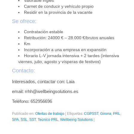
Valorable inglés
Carnet de conducir y vehículo propio
Residir en la provincia de la vacante
Se ofrece:
Contratación estable
Retribución: 24000 € – 28.000 €/brutos anuales
Km
Incorporación a una empresa en expansión
Horario L-V jornada intensiva + 2 tardes (intensiva
viernes, julio, agosto y vísperas de festivos)
Contacto:
Interesados, contactar con: Laia
email: rrhh@wellbeingsolutions.es
Teléfono: 652956696
Publicado en:
Ofertas de trabajo
|
Etiquetas:
CGPSST
,
Girona
,
PRL
,
SPA
,
SSL
,
SST
,
Tecnico PRL
,
Wellbeing Solutions
|