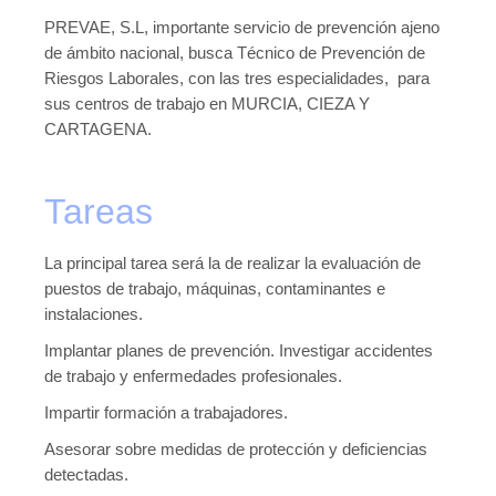
Publicaciones
PREVAE, S.L, importante servicio de prevención ajeno
de ámbito nacional, busca Técnico de Prevención de
Publicaciones del CGPSST
Riesgos Laborales, con las tres especialidades, para
sus centros de trabajo en MURCIA, CIEZA Y
Jurisprudencia
CARTAGENA.
Publicaciones de las asociaciones
Publicaciones de otros colectivos
Tareas
Prevencionistas
La principal tarea será la de realizar la evaluación de
Prevencionistas SST
puestos de trabajo, máquinas, contaminantes e
instalaciones.
Novedades
Implantar planes de prevención. Investigar accidentes
Novedades del consejo
de trabajo y enfermedades profesionales.
Impartir formación a trabajadores.
Novedades de asociaciones
Asesorar sobre medidas de protección y deficiencias
Novedades legislativas
detectadas.