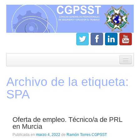
Inicio
CGPSST
Archivo de la etiqueta:
¿Que es el Consejo?
SPA
Estatutos
Órganos de gobierno
Oferta de empleo. Técnico/a de PRL
Junta directiva del CGPSST
en Murcia
Asamblea general CGPSST
Publicada en
marzo 4, 2022
de
Ramón Torres CGPSST