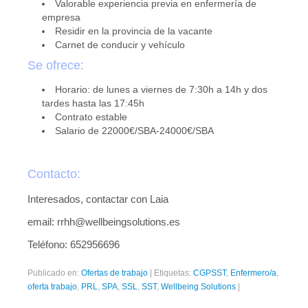
Valorable experiencia previa en enfermería de
empresa
Residir en la provincia de la vacante
Carnet de conducir y vehículo
Se ofrece:
Horario: de lunes a viernes de 7:30h a 14h y dos
tardes hasta las 17:45h
Contrato estable
Salario de 22000€/SBA-24000€/SBA
Contacto:
Interesados, contactar con Laia
email: rrhh@wellbeingsolutions.es
Teléfono: 652956696
Publicado en:
Ofertas de trabajo
|
Etiquetas:
CGPSST
,
Enfermero/a
,
oferta trabajo
,
PRL
,
SPA
,
SSL
,
SST
,
Wellbeing Solutions
|