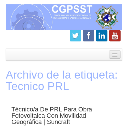
Inicio
CGPSST
Archivo de la etiqueta:
¿Que es el Consejo?
Tecnico PRL
Estatutos
Órganos de gobierno
Técnico/a De PRL Para Obra
Junta directiva del CGPSST
Fotovoltaica Con Movilidad
Geográfica | Suncraft
Asamblea general CGPSST