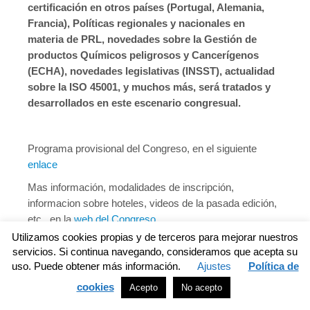
certificación en otros países (Portugal, Alemania,
Francia), Políticas regionales y nacionales en
materia de PRL, novedades sobre la Gestión de
productos Químicos peligrosos y Cancerígenos
(ECHA), novedades legislativas (INSST), actualidad
sobre la ISO 45001, y muchos más, será tratados y
desarrollados en este escenario congresual.
Programa provisional del Congreso, en el siguiente
enlace
Mas información, modalidades de inscripción,
informacion sobre hoteles, videos de la pasada edición,
etc., en la
web del Congreso
Utilizamos cookies propias y de terceros para mejorar nuestros
Parque de las Ciencias de
servicios. Si continua navegando, consideramos que acepta su
uso. Puede obtener más información.
Ajustes
Política de
Granada
cookies
Acepto
No acepto
El ámbito físico de desarrollo: El Pabellón de la Cultura