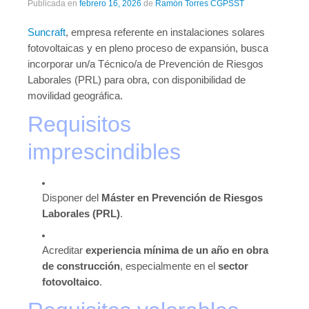
Publicada en
febrero 16, 2026
de
Ramón Torres CGPSST
Publicaciones
Suncraft
, empresa referente en instalaciones solares
Publicaciones del CGPSST
fotovoltaicas y en pleno proceso de expansión, busca
incorporar un/a Técnico/a de Prevención de Riesgos
Jurisprudencia
Laborales (PRL) para obra, con disponibilidad de
Publicaciones de las asociaciones
movilidad geográfica.
Requisitos
Publicaciones de otros colectivos
imprescindibles
Prevencionistas
Prevencionistas SST
Disponer del
Máster en Prevención de Riesgos
Novedades
Laborales (PRL)
.
Novedades del consejo
Acreditar
experiencia mínima de un año en obra
Novedades de asociaciones
de construcción
, especialmente en el
sector
fotovoltaico
.
Novedades legislativas