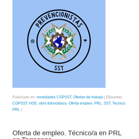
Publicado en:
novedades CGPSST
,
Ofertas de trabajo
|
Etiquetas:
CGPSST
,
HSE
,
obra fotovoltaica
,
Oferta empleo
,
PRL
,
SST
,
Tecnico
PRL
|
Oferta de empleo. Técnico/a en PRL