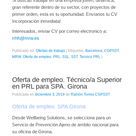
Si buscas trabajar en una empresa joven, dinámica,
gran referente dentro de su sector, con proyectos de
primer orden, esta es tu oportunidad. Envíanos tu CV
Incorporación inmediata!
Interesados, enviar CV por correo electronico a:
rrhh@mrw.es
Publicado en:
Ofertas de trabajo
|
Etiquetas:
Barcelona
,
CGPSST
,
MRW
,
Oferta de empleo
,
PRL
,
SSL
,
SST
,
Tecnico PRL
|
Oferta de empleo. Técnico/a Superior
en PRL para SPA. Girona
Publicada en
diciembre 3, 2019
de
Ramón Torres CGPSST
Oferta de empleo. SPA Girona
Desde Wellbeing Solutions, se selecciona para un
Servicio de Prevención Ajeno de ámbito nacional para
su oficina de Girona.