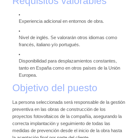
Requisitos valorables
Novedades tecnicas
Vídeos youtube
Experiencia adicional en entornos de obra.
Formación
Nivel de inglés. Se valorarán otros idiomas como
Acciones Formativas CGPSST
francés, italiano y/o portugués.
Otras acciones formativas
Disponibilidad para desplazamientos constantes,
Ofertas
tanto en España como en otros países de la Unión
Ofertas de trabajo
Europea.
Objetivo del puesto
Mándanos tu CV
Asociaciones
La persona seleccionada será responsable de la gestión
preventiva en las obras de construcción de los
Protección Datos
proyectos fotovoltaicos de la compañía, asegurando la
correcta implantación y seguimiento de todas las
Politica de Privacidad y Protección de Datos
medidas de prevención desde el inicio de la obra hasta
Política de cookies
la aceptación final por parte del cliente.