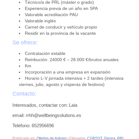
Técnico/a de PRL (máster o grado)
Experiencia previa de un año en SPA
Valorable acreditación PAU
Valorable inglés
Carnet de conducir y vehículo propio
Residir en la provincia de la vacante
Se ofrece:
Contratación estable
Retribución: 24000 € – 28.000 €/brutos anuales
Km
Incorporación a una empresa en expansión
Horario L-V jornada intensiva + 2 tardes (intensiva
viernes, julio, agosto y vísperas de festivos)
Contacto:
Interesados, contactar con: Laia
email: rrhh@wellbeingsolutions.es
Teléfono: 652956696
Publicado en:
Ofertas de trabajo
|
Etiquetas:
CGPSST
,
Girona
,
PRL
,