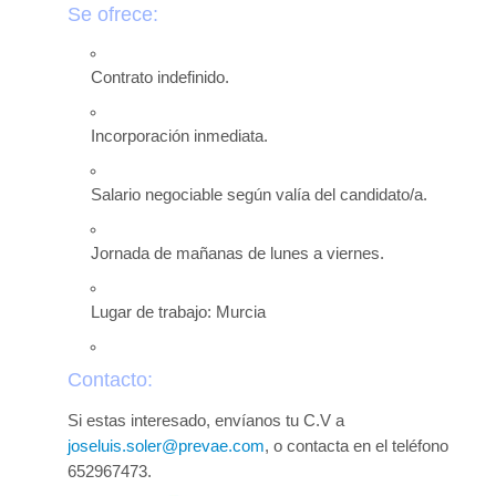
Novedades tecnicas
Se ofrece:
Vídeos youtube
Contrato indefinido.
Formación
Incorporación inmediata.
Acciones Formativas CGPSST
Otras acciones formativas
Salario negociable según valía del candidato/a.
Ofertas
Jornada de mañanas de lunes a viernes.
Ofertas de trabajo
Mándanos tu CV
Lugar de trabajo: Murcia
Asociaciones
Contacto:
Protección Datos
Si estas interesado, envíanos tu C.V a
Politica de Privacidad y Protección de Datos
joseluis.soler@prevae.com
, o contacta en el teléfono
652967473.
Política de cookies