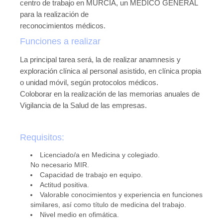
centro de trabajo en MURCIA, un MEDICO GENERAL
Publicaciones
para la realización de
reconocimientos médicos.
Publicaciones del CGPSST
Funciones a realizar
Jurisprudencia
La principal tarea será, la de realizar anamnesis y
Publicaciones de las asociaciones
exploración clínica al personal asistido, en clínica propia
o unidad móvil, según protocolos médicos.
Publicaciones de otros colectivos
Coloborar en la realización de las memorias anuales de
Vigilancia de la Salud de las empresas.
Prevencionistas
Prevencionistas SST
Requisitos:
Novedades
Licenciado/a en Medicina y colegiado.
No necesario MIR.
Novedades del consejo
Capacidad de trabajo en equipo.
Actitud positiva.
Novedades de asociaciones
Valorable conocimientos y experiencia en funciones
similares, así como título de medicina del trabajo.
Novedades legislativas
Nivel medio en ofimática.