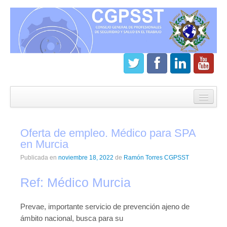
Inicio
CGPSST
Oferta de empleo. Médico para SPA
¿Que es el Consejo?
en Murcia
Estatutos
Publicada en
noviembre 18, 2022
de
Ramón Torres CGPSST
Órganos de gobierno
Ref: Médico Murcia
Junta directiva del CGPSST
Prevae, importante servicio de prevención ajeno de
Asamblea general CGPSST
ámbito nacional, busca para su