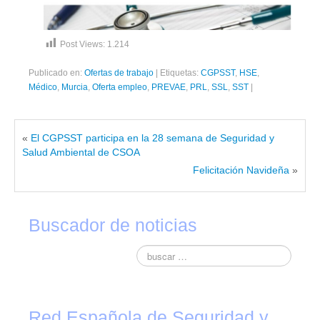
Post Views:
1.214
Publicado en:
Ofertas de trabajo
|
Etiquetas:
CGPSST
,
HSE
,
Médico
,
Murcia
,
Oferta empleo
,
PREVAE
,
PRL
,
SSL
,
SST
|
«
El CGPSST participa en la 28 semana de Seguridad y
Salud Ambiental de CSOA
Felicitación Navideña
»
Buscador de noticias
Red Española de Seguridad y