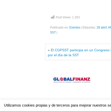
Post Views:
1.263
Publicado en:
Eventos
|
Etiquetas:
28 abril
,
A
SST
|
«
El CGPSST participa en un Congreso I
por el día de la SST
Utilizamos cookies propias y de terceros para mejorar nuestros 