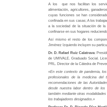
A los que nos facilitan los servi
alimentación, agricultores, ganadero
cuyas funciones se han considerado 
confinada en sus casas; A los traba
a la sociedad de la situación de l
confinarse en sus hogares reduciendo
Así mismo el resto de los compone
Jiménez Izquierdo incluyen su particul
Dr. D. Rafael Ruiz Calatrava
: Presi
de UMIVALE. Graduado Social. Licen
PRL. Director de la Cátedra de Preve
«En este contexto de pandemia, los p
profesionales de la medicina del
recomendaciones de las Autoridades 
desde nuestra labor dentro de los
también mediante otras modalidades 
los trabajadores designados.»
Profesor Dr. D. Ricardo Díaz Martí