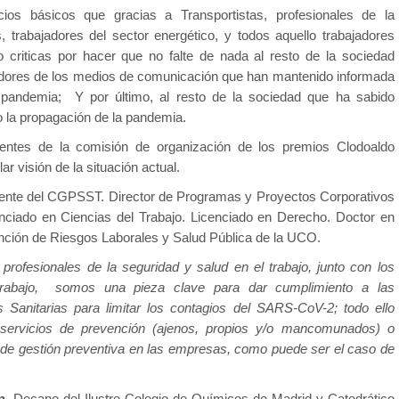
cios básicos que gracias a Transportistas, profesionales de la
s, trabajadores del sector energético, y todos aquello trabajadores
criticas por hacer que no falte de nada al resto de la sociedad
jadores de los medios de comunicación que han mantenido informada
a pandemia; Y por último, al resto de la sociedad que ha sabido
 la propagación de la pandemia.
ntes de la comisión de organización de los premios Clodoaldo
ar visión de la situación actual.
dente del CGPSST. Director de Programas y Proyectos Corporativos
ciado en Ciencias del Trabajo. Licenciado en Derecho. Doctor en
nción de Riesgos Laborales y Salud Pública de la UCO.
rofesionales de la seguridad y salud en el trabajo, junto con los
 trabajo, somos una pieza clave para dar cumplimiento a las
Sanitarias para limitar los contagios del SARS-CoV-2; todo ello
 servicios de prevención (ajenos, propios y/o mancomunados) o
de gestión preventiva en las empresas, como puede ser el caso de
n
. Decano del Ilustre Colegio de Químicos de Madrid y Catedrático