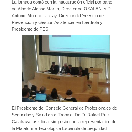
La jornada contó con la inauguración oficial por parte
Publicaciones
de Alberto Alonso Martín, Director de OSALAN y D.
Antonio Moreno Ucelay, Director del Servicio de
Publicaciones del CGPSST
Prevención y Gestión Asistencial en Iberdrola y
Presidente de PESI.
Jurisprudencia
Publicaciones de las asociaciones
Publicaciones de otros colectivos
Prevencionistas
Prevencionistas SST
Novedades
Novedades del consejo
El Presidente del Consejo General de Profesionales de
Novedades de asociaciones
Seguridad y Salud en el Trabajo, Dr. D. Rafael Ruiz
Calatrava, asistió al simposio con la representación de
Novedades legislativas
la Plataforma Tecnológica Española de Seguridad