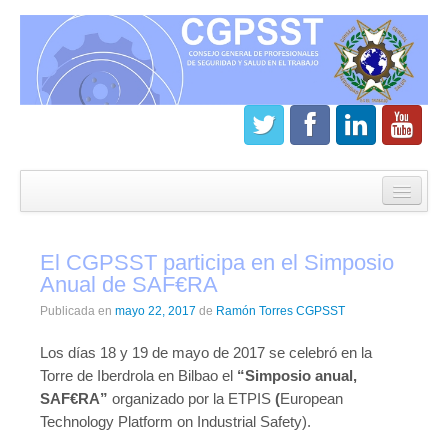
Inicio
CGPSST
El CGPSST participa en el Simposio
¿Que es el Consejo?
Anual de SAF€RA
Estatutos
Publicada en
mayo 22, 2017
de
Ramón Torres CGPSST
Órganos de gobierno
Los días 18 y 19 de mayo de 2017 se celebró en la
Torre de Iberdrola en Bilbao el
“Simposio anual,
Junta directiva del CGPSST
SAF€RA”
organizado por la ETPIS
(
European
Technology Platform on Industrial Safety).
Asamblea general CGPSST