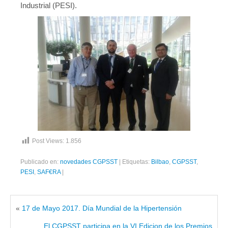
Novedades tecnicas
Industrial (PESI).
Vídeos youtube
Formación
Acciones Formativas CGPSST
Otras acciones formativas
Ofertas
Ofertas de trabajo
Post Views:
1.856
Mándanos tu CV
Publicado en:
novedades CGPSST
|
Etiquetas:
Bilbao
,
CGPSST
,
Asociaciones
PESI
,
SAF€RA
|
Protección Datos
Politica de Privacidad y Protección de Datos
«
17 de Mayo 2017. Día Mundial de la Hipertensión
Política de cookies
El CGPSST participa en la VI Edicion de los Premios