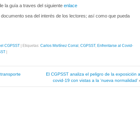
e la guía a traves del siguiente
enlace
ocumento sea del interés de los lectores; así como que pueda
 del CGPSST
|
Etiquetas:
Carlos Msrtínez Corral
,
CGPSST
,
Enfrentarse al Covid-
SST
|
 transporte
El CGPSST analiza el peligro de la exposición a
covid-19 con vistas a la ‘nueva normalidad’