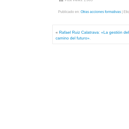
Post Views:
1.663
Publicado en:
Otras acciones formativas
|
Eti
«
Rafael Ruiz Calatrava: «La gestión del
camino del futuro».