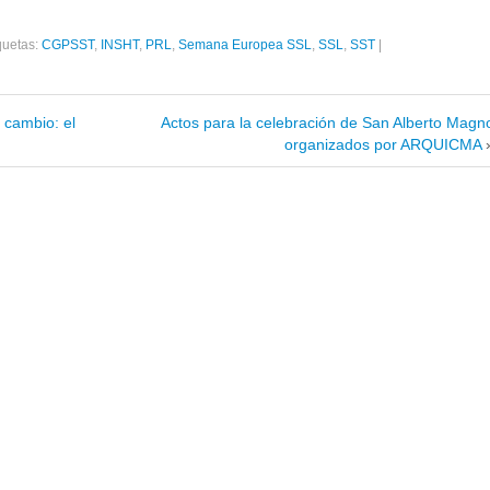
quetas:
CGPSST
,
INSHT
,
PRL
,
Semana Europea SSL
,
SSL
,
SST
|
 cambio: el
Actos para la celebración de San Alberto Magn
organizados por ARQUICMA