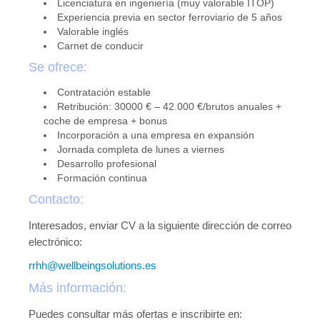
Novedades tecnicas
Licenciatura en ingeniería (muy valorable ITOP)
Experiencia previa en sector ferroviario de 5 años
Vídeos youtube
Valorable inglés
Carnet de conducir
Formación
Se ofrece:
Acciones Formativas CGPSST
Contratación estable
Retribución: 30000 € – 42.000 €/brutos anuales +
Otras acciones formativas
coche de empresa + bonus
Incorporación a una empresa en expansión
Ofertas
Jornada completa de lunes a viernes
Desarrollo profesional
Ofertas de trabajo
Formación continua
Contacto:
Mándanos tu CV
Interesados, enviar CV a la siguiente dirección de correo
Asociaciones
electrónico:
Protección Datos
rrhh@wellbeingsolutions.es
Politica de Privacidad y Protección de Datos
Más información:
Política de cookies
Puedes consultar más ofertas e inscribirte en: