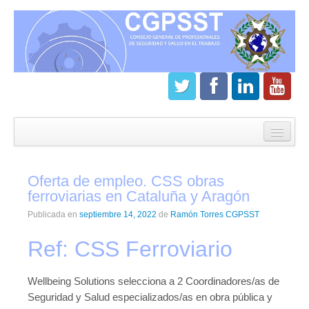
Inicio
CGPSST
Oferta de empleo. CSS obras
¿Que es el Consejo?
ferroviarias en Cataluña y Aragón
Estatutos
Publicada en
septiembre 14, 2022
de
Ramón Torres CGPSST
Órganos de gobierno
Ref: CSS Ferroviario
Junta directiva del CGPSST
Wellbeing Solutions selecciona a 2 Coordinadores/as de
Asamblea general CGPSST
Seguridad y Salud especializados/as en obra pública y