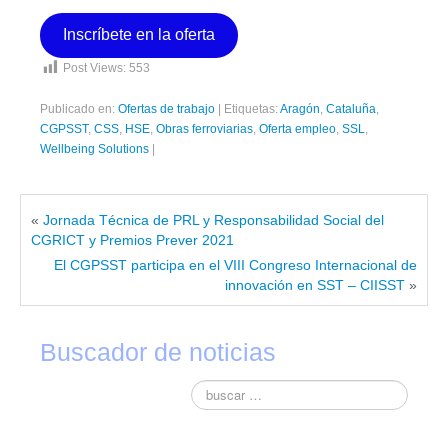
Contacto
Inscríbete en la oferta
Post Views:
553
Publicado en:
Ofertas de trabajo
|
Etiquetas:
Aragón
,
Cataluña
,
CGPSST
,
CSS
,
HSE
,
Obras ferroviarias
,
Oferta empleo
,
SSL
,
Wellbeing Solutions
|
«
Jornada Técnica de PRL y Responsabilidad Social del
CGRICT y Premios Prever 2021
El CGPSST participa en el VIII Congreso Internacional de
innovación en SST – CIISST
»
Buscador de noticias