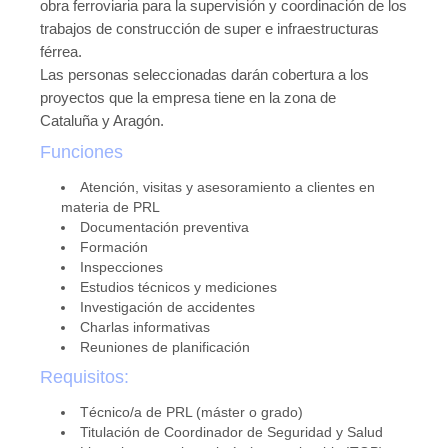
obra ferroviaria para la supervisión y coordinación de los
Publicaciones
trabajos de construcción de super e infraestructuras
férrea.
Publicaciones del CGPSST
Las personas seleccionadas darán cobertura a los
proyectos que la empresa tiene en la zona de
Jurisprudencia
Cataluña y Aragón.
Publicaciones de las asociaciones
Funciones
Publicaciones de otros colectivos
Atención, visitas y asesoramiento a clientes en
materia de PRL
Prevencionistas
Documentación preventiva
Formación
Prevencionistas SST
Inspecciones
Estudios técnicos y mediciones
Novedades
Investigación de accidentes
Charlas informativas
Novedades del consejo
Reuniones de planificación
Novedades de asociaciones
Requisitos:
Novedades legislativas
Técnico/a de PRL (máster o grado)
Titulación de Coordinador de Seguridad y Salud