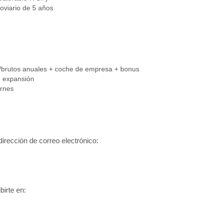
roviario de 5 años
€/brutos anuales + coche de empresa + bonus
n expansión
ernes
dirección de correo electrónico:
birte en: