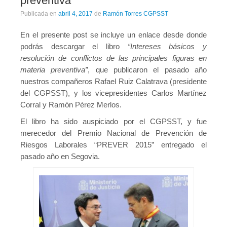
preventiva”
Publicaciones
Publicada en
abril 4, 2017
de
Ramón Torres CGPSST
Publicaciones del CGPSST
En el presente post se incluye un enlace desde donde
podrás descargar el libro
“Intereses básicos y
Jurisprudencia
resolución de conflictos de las principales figuras en
Publicaciones de las asociaciones
materia preventiva”
, que publicaron el pasado año
nuestros compañeros Rafael Ruiz Calatrava (presidente
Publicaciones de otros colectivos
del CGPSST), y los vicepresidentes Carlos Martínez
Corral y Ramón Pérez Merlos.
Prevencionistas
El libro ha sido auspiciado por el CGPSST, y fue
Prevencionistas SST
merecedor del Premio Nacional de Prevención de
Riesgos Laborales “PREVER 2015” entregado el
Novedades
pasado año en Segovia.
Novedades del consejo
Novedades de asociaciones
Novedades legislativas