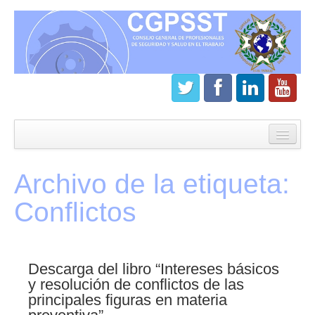
Inicio
CGPSST
Archivo de la etiqueta:
¿Que es el Consejo?
Conflictos
Estatutos
Órganos de gobierno
Descarga del libro “Intereses básicos
Junta directiva del CGPSST
y resolución de conflictos de las
principales figuras en materia
Asamblea general CGPSST