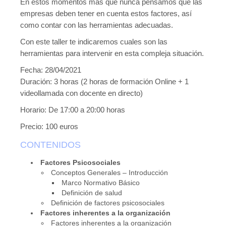
En estos momentos más que nunca pensamos que las
Novedades tecnicas
empresas deben tener en cuenta estos factores, así
Vídeos youtube
como contar con las herramientas adecuadas.
Con este taller te indicaremos cuales son las
Formación
herramientas para intervenir en esta compleja situación.
Acciones Formativas CGPSST
Fecha: 28/04/2021
Duración: 3 horas (2 horas de formación Online + 1
Otras acciones formativas
videollamada con docente en directo)
Ofertas
Horario: De 17:00 a 20:00 horas
Ofertas de trabajo
Precio: 100 euros
Mándanos tu CV
CONTENIDOS
Asociaciones
Factores Psicosociales
Conceptos Generales – Introducción
Protección Datos
Marco Normativo Básico
Definición de salud
Politica de Privacidad y Protección de Datos
Definición de factores psicosociales
Factores
inherentes
a la organización
Política de cookies
Factores inherentes a la organización