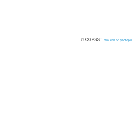
© CGPSST
otra web de pinchopin