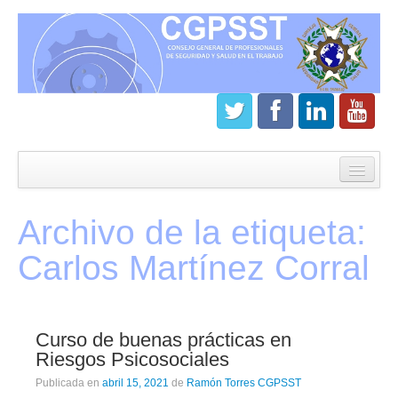
Inicio
CGPSST
Archivo de la etiqueta:
¿Que es el Consejo?
Carlos Martínez Corral
Estatutos
Órganos de gobierno
Curso de buenas prácticas en
Junta directiva del CGPSST
Riesgos Psicosociales
Asamblea general CGPSST
Publicada en
abril 15, 2021
de
Ramón Torres CGPSST