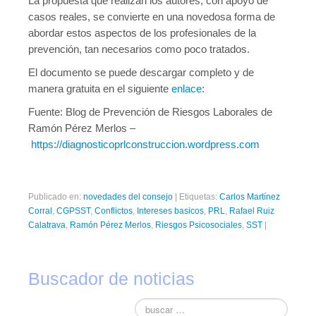
La propuesta que realizan los autores, con apoyo de
casos reales, se convierte en una novedosa forma de
abordar estos aspectos de los profesionales de la
prevención, tan necesarios como poco tratados.
El documento se puede descargar completo y de
manera gratuita en el siguiente
enlace
:
Fuente: Blog de Prevención de Riesgos Laborales de
Ramón Pérez Merlos –
https://diagnosticoprlconstruccion.wordpress.com
Publicado en:
novedades del consejo
|
Etiquetas:
Carlos Martínez
Corral
,
CGPSST
,
Conflictos
,
Intereses basicos
,
PRL
,
Rafael Ruiz
Calatrava
,
Ramón Pérez Merlos
,
Riesgos Psicosociales
,
SST
|
Buscador de noticias