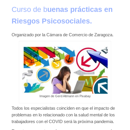
Publicaciones
Curso de b
uenas prácticas en
Publicaciones del CGPSST
Riesgos Psicosociales.
Jurisprudencia
Organizado por la Cámara de Comercio de Zaragoza.
Publicaciones de las asociaciones
Publicaciones de otros colectivos
Prevencionistas
Prevencionistas SST
Novedades
Imagen de Gerd Altmann en Pixabay
Novedades del consejo
Todos los especialistas coinciden en que el impacto de
Novedades de asociaciones
problemas en lo relacionado con la salud mental de los
Novedades legislativas
trabajadores con el COVID será la próxima pandemia.