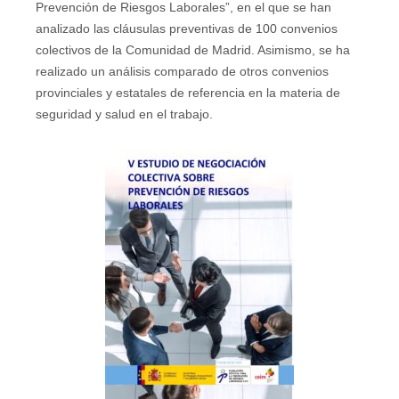
Prevención de Riesgos Laborales”, en el que se han
Publicaciones
analizado las cláusulas preventivas de 100 convenios
colectivos de la Comunidad de Madrid. Asimismo, se ha
Publicaciones del CGPSST
realizado un análisis comparado de otros convenios
Jurisprudencia
provinciales y estatales de referencia en la materia de
seguridad y salud en el trabajo.
Publicaciones de las asociaciones
Publicaciones de otros colectivos
Prevencionistas
Prevencionistas SST
Novedades
Novedades del consejo
Novedades de asociaciones
Novedades legislativas