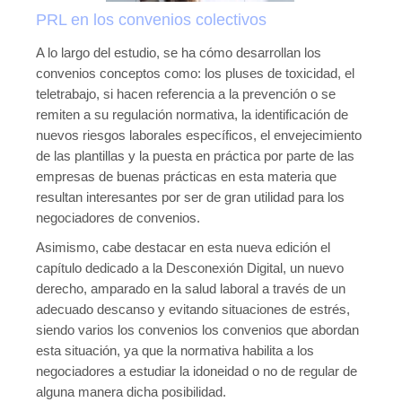
Novedades tecnicas
PRL en los convenios colectivos
Vídeos youtube
A lo largo del estudio, se ha cómo desarrollan los
convenios conceptos como: los pluses de toxicidad, el
Formación
teletrabajo, si hacen referencia a la prevención o se
Acciones Formativas CGPSST
remiten a su regulación normativa, la identificación de
nuevos riesgos laborales específicos, el envejecimiento
Otras acciones formativas
de las plantillas y la puesta en práctica por parte de las
empresas de buenas prácticas en esta materia que
Ofertas
resultan interesantes por ser de gran utilidad para los
negociadores de convenios.
Ofertas de trabajo
Asimismo, cabe destacar en esta nueva edición el
Mándanos tu CV
capítulo dedicado a la Desconexión Digital, un nuevo
Asociaciones
derecho, amparado en la salud laboral a través de un
adecuado descanso y evitando situaciones de estrés,
Protección Datos
siendo varios los convenios los convenios que abordan
esta situación, ya que la normativa habilita a los
Politica de Privacidad y Protección de Datos
negociadores a estudiar la idoneidad o no de regular de
alguna manera dicha posibilidad.
Política de cookies