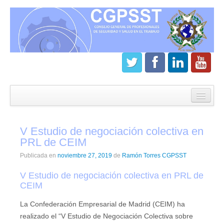
Inicio
CGPSST
V Estudio de negociación colectiva en
¿Que es el Consejo?
PRL de CEIM
Estatutos
Publicada en
noviembre 27, 2019
de
Ramón Torres CGPSST
Órganos de gobierno
V Estudio de negociación colectiva en PRL de
CEIM
Junta directiva del CGPSST
La Confederación Empresarial de Madrid (CEIM) ha
Asamblea general CGPSST
realizado el “V Estudio de Negociación Colectiva sobre