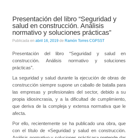
Novedades tecnicas
Vídeos youtube
Presentación del libro “Seguridad y
salud en construcción. Análisis
Formación
normativo y soluciones prácticas”
Acciones Formativas CGPSST
Publicada en
abril 16, 2019
de
Ramón Torres CGPSST
Otras acciones formativas
Presentación del libro “Seguridad y salud en
construcción. Análisis normativo y soluciones
Ofertas
prácticas”.
Ofertas de trabajo
La seguridad y salud durante la ejecución de obras de
construcción siempre supone un caballo de batalla para
Mándanos tu CV
las empresas y profesionales del sector, debido a su
Asociaciones
propia idiosincrasia, y a la dificultad de cumplimiento,
que deriva de la compleja y extensa normativa que le
Protección Datos
afecta.
Por ello, recientemente se ha publicado una obra, que
Politica de Privacidad y Protección de Datos
con el título de «Seguridad y salud en construcción.
Política de cookies
Análisis normativo y soluciones prácticas» pretende dar