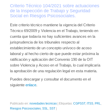
Publicaciones
Criterio Técnico 104/2021 sobre actuaciones
de la Inspección de Trabajo y Seguridad
Publicaciones del CGPSST
Social en Riesgos Psicosociales.
Jurisprudencia
Este criterio técnico mantiene la vigencia del Criterio
Técnico 69/2009 y Violencia en el Trabajo, teniendo en
Publicaciones de las asociaciones
cuenta que todavía no hay suficientes avances en la
jurisprudencia de los tribunales respecto al
Publicaciones de otros colectivos
establecimiento de un concepto unívoco de acoso
laboral y al hecho cierto de que puede estar próxima la
Prevencionistas
ratificación y aplicación del Convenio 190 de la OIT
Prevencionistas SST
sobre Violencia y Acoso en el Trabajo, lo cual implicaría
la aprobación de una regulación legal en esta materia.
Novedades
Puedes descargar y consultar el documento en el
Novedades del consejo
siguiente
enlace
.
Novedades de asociaciones
Novedades legislativas
Publicado en:
novedades tecnicas
|
Etiquetas:
CGPSST
,
ITSS
,
PRL
,
Riesgos Psicosociales
,
SSL
,
SST
|