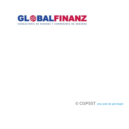
© CGPSST
otra web de pinchopin