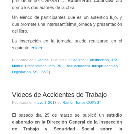
presidente del CGPSST D.
Rafael Ruiz Calatrava
, así
como los dos autores de la obra.
Un elenco de participantes que es un auténtico lujo, y
que promete una interesantísima jornada y presentación
del libro.
La inscripción en la jornada puede realizarse en el
siguiente
enlace
.
Publicado en:
Eventos
|
Etiquetas:
23 de abril
,
Construccion
,
ITSS
,
Madrid
,
Presentacion libro
,
PRL
,
Real Academia Jurisprudencia y
Legislacion
,
SSL
,
SST
|
Videos de Accidentes de Trabajo
Publicada en
mayo 1, 2017
de
Ramón Torres CGPSST
El pasado día 29 de marzo se publicó un
estudio
elaborado en la Dirección General de la Inspección
de Trabajo y Seguridad Social sobre la