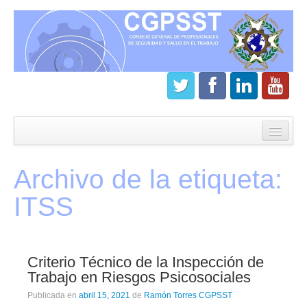
Inicio
CGPSST
Archivo de la etiqueta:
¿Que es el Consejo?
ITSS
Estatutos
Órganos de gobierno
Criterio Técnico de la Inspección de
Junta directiva del CGPSST
Trabajo en Riesgos Psicosociales
Asamblea general CGPSST
Publicada en
abril 15, 2021
de
Ramón Torres CGPSST