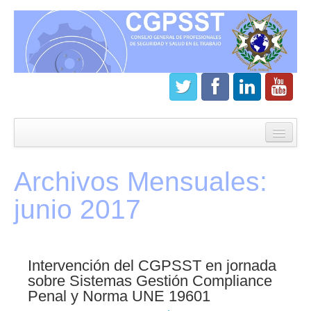
Inicio
CGPSST
Archivos Mensuales:
¿Que es el Consejo?
junio 2017
Estatutos
Órganos de gobierno
Intervención del CGPSST en jornada
Junta directiva del CGPSST
sobre Sistemas Gestión Compliance
Penal y Norma UNE 19601
Asamblea general CGPSST