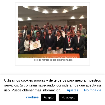
Foto de familia de los galardonados
Desde estas líneas, nuestra felicitación a todos los
Utilizamos cookies propias y de terceros para mejorar nuestros
galardonados.
servicios. Si continua navegando, consideramos que acepta su
uso. Puede obtener más información.
Ajustes
Política de
cookies
Acepto
No acepto
Publicado en:
novedades CGPSST
|
Etiquetas:
ALSO
,
CGPSST
,
PRL
,
SSL
,
SST
,
V Congreso SCMST
|