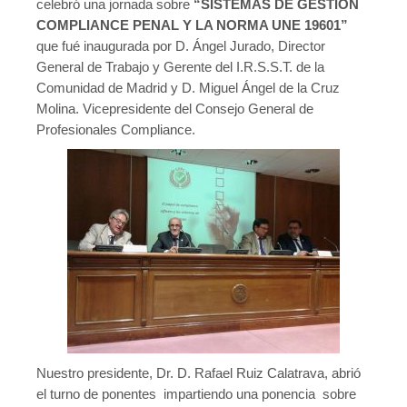
celebró una jornada sobre
Novedades tecnicas
“SISTEMAS DE GESTIÓN
COMPLIANCE PENAL Y LA NORMA UNE 19601”
Vídeos youtube
que fué inaugurada por D. Ángel Jurado, Director
General de Trabajo y Gerente del I.R.S.S.T. de la
Formación
Comunidad de Madrid y D. Miguel Ángel de la Cruz
Molina. Vicepresidente del Consejo General de
Acciones Formativas CGPSST
Profesionales Compliance.
Otras acciones formativas
Ofertas
Ofertas de trabajo
Mándanos tu CV
Asociaciones
Protección Datos
Politica de Privacidad y Protección de Datos
Nuestro presidente, Dr. D. Rafael Ruiz Calatrava, abrió
el turno de ponentes impartiendo una ponencia sobre
Política de cookies