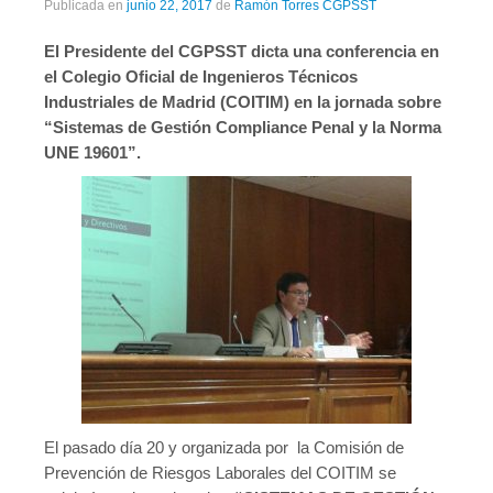
Publicada en
junio 22, 2017
de
Ramón Torres CGPSST
Publicaciones
El Presidente del CGPSST dicta una conferencia en
Publicaciones del CGPSST
el Colegio Oficial de Ingenieros Técnicos
Industriales de Madrid (COITIM) en la jornada sobre
Jurisprudencia
“Sistemas de Gestión Compliance Penal y la Norma
Publicaciones de las asociaciones
UNE 19601”.
Publicaciones de otros colectivos
Prevencionistas
Prevencionistas SST
Novedades
Novedades del consejo
Novedades de asociaciones
El pasado día 20 y organizada por la Comisión de
Novedades legislativas
Prevención de Riesgos Laborales del COITIM se